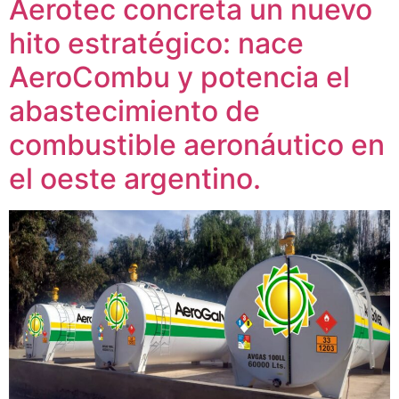
Aerotec concreta un nuevo
hito estratégico: nace
AeroCombu y potencia el
abastecimiento de
combustible aeronáutico en
el oeste argentino.