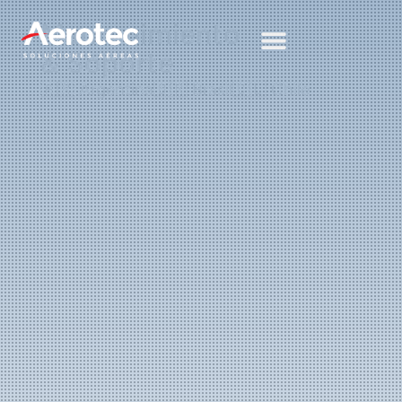
Mantenimiento
& Soporte
🇦🇷 Argentina
🇧🇷 Brasil
🇨🇱 Chile