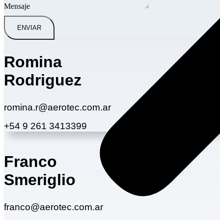
Mensaje
ENVIAR
Romina
Rodriguez
romina.r@aerotec.com.ar
+54 9 261 3413399
Franco
Smeriglio
franco@aerotec.com.ar