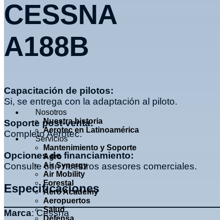
CESSNA
A188B
Capacitación de pilotos:
Si, se entrega con la adaptación al piloto.
Nosotros
Nuestra historia
Soporte post-venta:
Aerotec en Latinoamérica
Completo Aerotec.
Servicios
Mantenimiento y Soporte
Opciones de financiamiento:
Agro
Consulte con nuestros asesores comerciales.
Air Synergy
Air Mobility
Forestal
Especificaciones
Aero Academy
Aeropuertos
Salud
Marca
: Cessna
Defensa