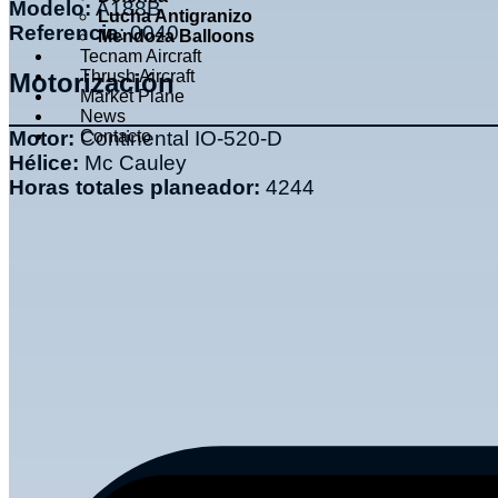
Modelo:
A188B
Lucha Antigranizo
Referencia
: 0040
Mendoza Balloons
Tecnam Aircraft
Thrush Aircraft
Motorización
Market Plane
News
Motor:
Continental IO-520-D
Contacto
Hélice:
Mc Cauley
Horas totales planeador:
4244